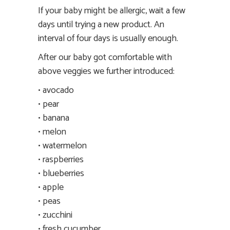
If your baby might be allergic, wait a few
days until trying a new product. An
interval of four days is usually enough.
After our baby got comfortable with
above veggies we further introduced:
•
avocado
•
pear
•
banana
•
melon
•
watermelon
•
raspberries
•
blueberries
•
apple
•
peas
•
zucchini
•
fresh cucumber