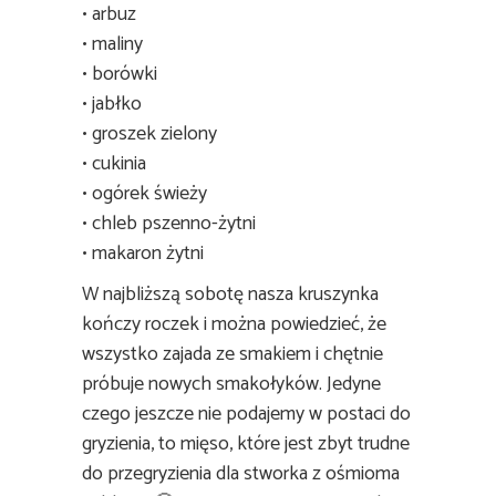
• arbuz
• maliny
• borówki
• jabłko
• groszek zielony
• cukinia
• ogórek świeży
• chleb pszenno-żytni
• makaron żytni
W najbliższą sobotę nasza kruszynka
kończy roczek i można powiedzieć, że
wszystko zajada ze smakiem i chętnie
próbuje nowych smakołyków. Jedyne
czego jeszcze nie podajemy w postaci do
gryzienia, to mięso, które jest zbyt trudne
do przegryzienia dla stworka z ośmioma