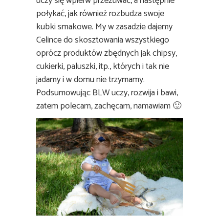
uczy się wpierw przeżuwać, a następnie
połykać, jak również rozbudza swoje
kubki smakowe. My w zasadzie dajemy
Celince do skosztowania wszystkiego
oprócz produktów zbędnych jak chipsy,
cukierki, paluszki, itp., których i tak nie
jadamy i w domu nie trzymamy.
Podsumowując BLW uczy, rozwija i bawi,
zatem polecam, zachęcam, namawiam 🙂