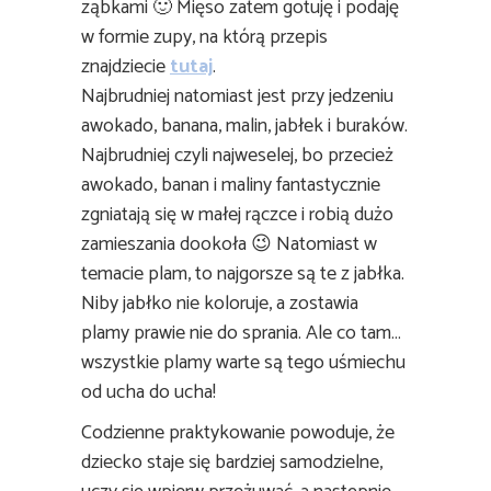
ząbkami 🙂 Mięso zatem gotuję i podaję
w formie zupy, na którą przepis
znajdziecie
tutaj
.
Najbrudniej natomiast jest przy jedzeniu
awokado, banana, malin, jabłek i buraków.
Najbrudniej czyli najweselej, bo przecież
awokado, banan i maliny fantastycznie
zgniatają się w małej rączce i robią dużo
zamieszania dookoła 😉 Natomiast w
temacie plam, to najgorsze są te z jabłka.
Niby jabłko nie koloruje, a zostawia
plamy prawie nie do sprania. Ale co tam…
wszystkie plamy warte są tego uśmiechu
od ucha do ucha!
Codzienne praktykowanie powoduje, że
dziecko staje się bardziej samodzielne,