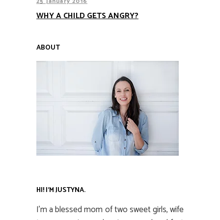
25 January 2016
WHY A CHILD GETS ANGRY?
ABOUT
HI! I’M JUSTYNA.
I’m a blessed mom of two sweet girls, wife